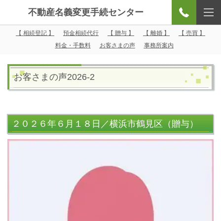
不動産名義変更手続センター
【 相続登記 】
預金相続代行
【 贈与 】
【 離婚 】
【 売買 】
料金・手数料
お客さまの声
事務所案内
お客さまの声2026-2
２０２６年６月１８日／横浜市鶴見区（贈与）