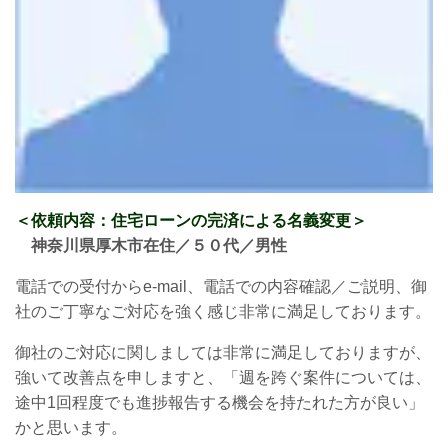
＜依頼内容：住宅ローンの完済
による名義変更
＞
神奈川県厚木市在住／５０代／男性
電話での受付から
e-mail
、電話での内容確認／ご説明、御
社のご丁寧なご対応を強く感じ非常に満足しております。
御社のご対応に関しましては非常に満足しておりますが、
強いて改善点を申しますと、「週を跨ぐ案件については、
途中
1
回程度でも進捗報告する機会を持たれた方が良い」
かと思います。