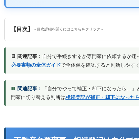
【目次】
～目次詳細を開くにはこちらをクリック～
📘
〈不動産名義変更・相続登記は自分でできる？〉
関連記事：
自分で手続きするか専門家に依頼するか迷
必要書類の全体ガイド
で全体像を確認すると判断しやす
自分でやった場合と専門家に依頼した場合の比較表
関連記事：
「自分でやって補正・却下になったら…」
門家に切り替える判断は
相続登記が補正・却下になった
〈自分でできるか判断ガイド（フローチャート診断）〉
〈不動産名義変更を自分で行うメリット〉