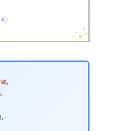
ら
）
可能
。
る
。
要。