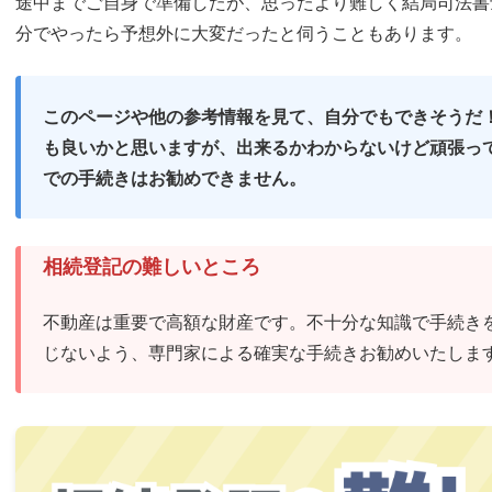
途中までご自身で準備したが、思ったより難しく結局司法書
分でやったら予想外に大変だったと伺うこともあります。
トラブル発生のリスク
このページや他の参考情報を見て、自分でもできそうだ
〈相続登記を自分で行う際よくあるミス〉
も良いかと思いますが、出来るかわからないけど頑張っ
での手続きはお勧めできません。
戸籍謄本の収集漏れ
遺産分割協議書の内容
相続登記の難しいところ
不動産は重要で高額な財産です。不十分な知識で手続き
〈名義変更を司法書士に依頼したほうがいい場合は？〉
じないよう、専門家による確実な手続きお勧めいたしま
〈専門家に依頼した場合の費用はどのくらい？〉