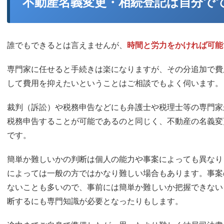
不動産名義変更・相続登記は自分で
〈不動産名義変更を自分で行うデメリット／難しい点〉
相続登記を自分で！難易度別チェックリスト
誰でもできるとは言えませんが、
時間と労力をかければ可能
専門家に任せると手続きは楽になりますが、その分追加で費
難解な戸籍謄本の解読
して費用を抑えたいということはご相談でもよく伺います。
物件漏れ（私道漏れ）
裁判（訴訟）や税務申告などにも弁護士や税理士等の専門家
書類の不備やミスで審査が通らない可能性
税務申告することが可能であるのと同じく、不動産の名義変
です。
登録免許税の計算ミスの可能性
簡単か難しいかの判断は個人の能力や事案によっても異なり
法的な判断が難しい場面がある
によっては一般の方ではかなり難しい場合もあります。事案
ないことも多いので、事前には簡単か難しいか把握できない
誰が相続すべきか分からない
断するにも専門知識が必要となったりもします。
法的書類の作成