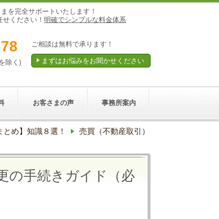
さまを完全サポートいたします！
任せください！
明確でシンプルな料金体系
678
ご相談は無料で承ります！
まずはお悩みをお聞かせください
祝を除く)
料
お客さまの声
事務所案内
まとめ】知識８選！
売買（不動産取引）
更の手続きガイド（必