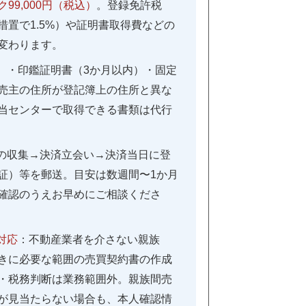
99,000円（税込）
。登録免許税
措置で1.5%）や証明書取得費などの
変わります。
）・印鑑証明書（3か月以内）・固定
売主の住所が登記簿上の住所と異な
当センターで取得できる書類は代行
の収集→決済立会い→決済当日に登
証）等を郵送。目安は数週間〜1か月
確認のうえお早めにご相談くださ
対応
：不動産業者を介さない親族
きに必要な範囲の売買契約書の作成
・税務判断は業務範囲外。親族間売
が見当たらない場合も、本人確認情