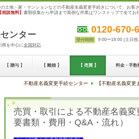
時の土地・家・マンションなどの不動産名義変更手続きについて、お客
【相談無料】
書類収集から申請まで面倒な作業はワンストップで全てお
0120-670-
続センター
9:00〜18:00 (土日
受付時間
川県を中心に
全国対応
【 贈与 】
【 離婚 】
【 売買 】
料金・手数
不動産名義変更手続センター
【不動産名義変更
売買・取引による不動産名義変
要書類・費用・Q&A・流れ）