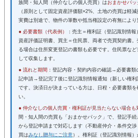
族間・知人間（仲介なしの個人売買）は
おまかせパック
（原則として固定資産評価額×2%、土地の売買は軽減
実費は別途で、物件の筆数や抵当権設定の有無により
● 必要書類（代表例）
：売主＝権利証（登記識別情報
資産評価証明書、買主＝住民票、両者で売買契約書。
る場合は住所変更登記の書類も必要です。住民票など
して収集します。
● 流れと期間
：登記内容・契約内容の確認→必要書類
記申請→登記完了後に登記識別情報通知（新しい権利
です。決済日が決まっている方は、日程・必要書類を
い。
● 仲介なしの個人売買・権利証が見当たらない場合も
間・知人間の売買も「おまかせパック」で、登記手続
から登記申請まで対応します（不動産仲介・条件交渉
買は
みなし贈与にご注意
）。権利証（登記識別情報）