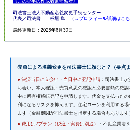
《この記事の作成者兼監修者》
司法書士法人不動産名義変更手続センター
代表／司法書士 板垣 隼 （
→
プロフィール詳細はこち
最終更新日：2026年6月30日
売買による名義変更を司法書士に頼むと？（要点
● 決済当日に立会い・当日中に登記申請
：司法書士が
ち会い、本人確認・売買意思の確認と必要書類の確認
中に所有権移転登記を申請します。代金を支払ったの
利になるリスクを抑えます。住宅ローンを利用する場
ます（金融機関が司法書士を指定する場合もあります
● 費用は2プラン（税込・実費は別途）
：不動産業者