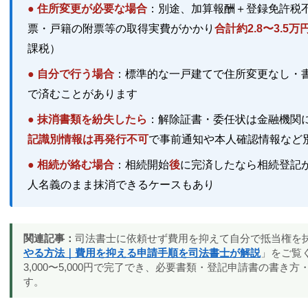
● 住所変更が必要な場合
：別途、加算報酬＋登録免許税不動
票・戸籍の附票等の取得実費がかかり
合計約2.8〜3.5万
課税）
● 自分で行う場合
：標準的な一戸建てで住所変更なし・書類完
で済むことがあります
● 抹消書類を紛失したら
：解除証書・委任状は金融機関
記識別情報は再発行不可
で事前通知や本人確認情報など
● 相続が絡む場合
：相続開始
後
に完済したなら相続登記
人名義のまま抹消できるケースもあり
関連記事：
司法書士に依頼せず費用を抑えて自分で抵当権を
やる方法｜費用を抑える申請手順を司法書士が解説
」をご覧
3,000〜5,000円で完了でき、必要書類・登記申請書の書
す。