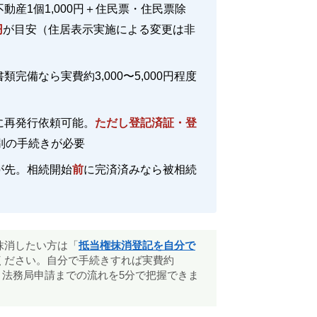
産1個1,000円＋住民票・住民票除
円
が目安（住居表示実施による変更は非
備なら実費約3,000〜5,000円程度
に再発行依頼可能。
ただし登記済証・登
別の手続きが必要
が先。相続開始
前
に完済済みなら被相続
抹消したい方は「
抵当権抹消登記を自分で
ください。自分で手続きすれば実費約
き方・法務局申請までの流れを5分で把握できま