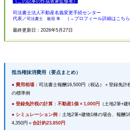
《この記事の作成者兼監修者》
司法書士法人不動産名義変更手続センター
代表／
（→
プロフィール詳細はこちら
司法書士 板垣 隼
最終更新日：2026年5月27日
抵当権抹消費用（要点まとめ）
● 費用相場
：司法書士報酬16,500円（税込）＋登録免許
の標準例
● 登録免許税の計算
：
不動産1個 × 1,000円
（土地2筆+建物
● シミュレーション例
：土地2筆+建物1棟の場合、報酬16
4,350円＝
合計約23,850円