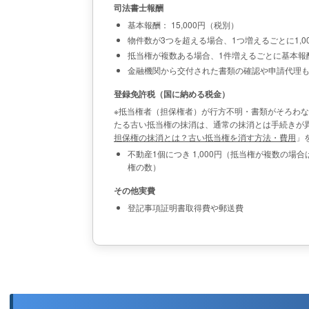
司法書士報酬
基本報酬： 15,000円（税別）
物件数が3つを超える場合、1つ増えるごとに1,0
抵当権が複数ある場合、1件増えるごとに基本報
金融機関から交付された書類の確認や申請代理
登録免許税（国に納める税金）
※抵当権者（担保権者）が行方不明・書類がそろわ
たる古い抵当権の抹消は、通常の抹消とは手続きが
担保権の抹消とは？古い抵当権を消す方法・費用
」
不動産1個につき 1,000円（抵当権が複数の場合は 不
権の数）
その他実費
登記事項証明書取得費や郵送費