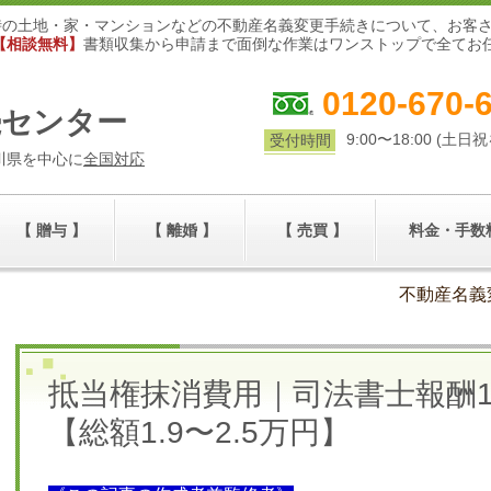
時の土地・家・マンションなどの不動産名義変更手続きについて、お客
【相談無料】
書類収集から申請まで面倒な作業はワンストップで全てお
0120-670-
続センター
9:00〜18:00 (土日
受付時間
川県を中心に
全国対応
【 贈与 】
【 離婚 】
【 売買 】
料金・手数
不動産名義
抵当権抹消費用｜司法書士報酬16
【総額1.9〜2.5万円】