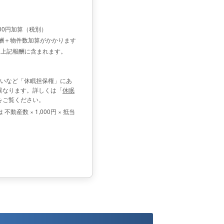
00円加算（税別）
酬＋物件数加算がかかります
も上記報酬に含まれます。
ないなど「休眠担保権」にあ
異なります。詳しくは「
休眠
をご覧ください。
動産数 × 1,000円 × 抵当