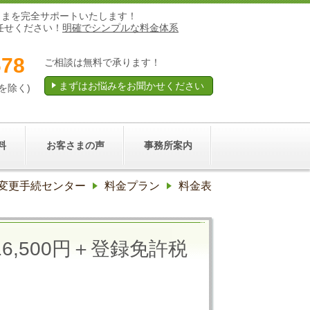
さまを完全サポートいたします！
任せください！
明確でシンプルな料金体系
678
ご相談は無料で承ります！
まずはお悩みをお聞かせください
祝を除く)
料
お客さまの声
事務所案内
変更手続センター
料金プラン
料金表
,500円＋登録免許税