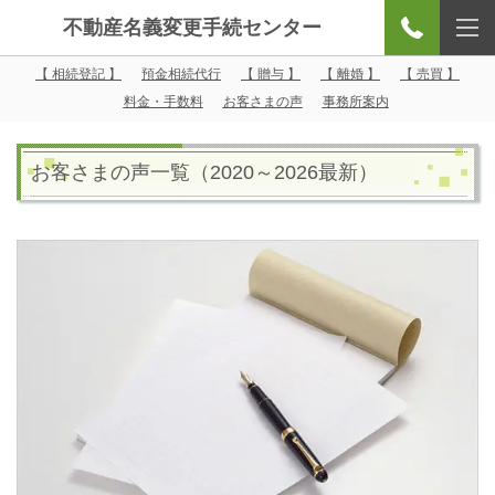
不動産名義変更手続センター
【 相続登記 】
預金相続代行
【 贈与 】
【 離婚 】
【 売買 】
料金・手数料
お客さまの声
事務所案内
お客さまの声一覧（2020～2026最新）