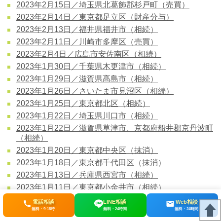
2023年2月15日／埼玉県北葛飾郡杉戸町（売買）
2023年2月14日／東京都足立区（財産分与）
2023年2月13日／福井県福井市（相続）
2023年2月11日／川崎市多摩区（売買）
2023年2月4日／広島市安佐南区（相続）
2023年1月30日／千葉県木更津市（相続）
2023年1月29日／滋賀県髙島市（相続）
2023年1月26日／さいたま市見沼区（相続）
2023年1月25日／東京都北区（相続）
2023年1月22日／埼玉県川口市（相続）
2023年1月22日／滋賀県草津市、京都府船井郡京丹波町
（相続）
2023年1月20日／東京都中央区（抹消）
2023年1月18日／東京都千代田区（抹消）
2023年1月13日／兵庫県西宮市（相続）
2023年1月11日／東京都小金井市（相続）
2023年1月9日／三重県四日市市（相続）
電話相談
LINE相談
Web相談
無料・9-18時
無料・24時間
無料・24時間
2023年1月8日／兵庫県西宮市（贈与）