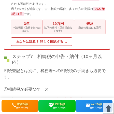
される可能性があります。
過去の相続も対象です。古い相続の場合、多くの方の期限は
2027年
3月31日
です。
3年
10万円
遡及
申請期限（取得を知った
以下の過料（正当理由な
過去の相続にも適用
日から）
く放置）
あなたは対象？ 詳しく確認する →
ステップ7：相続税の申告・納付（10ヶ月以
内）
相続登記とは別に、税務署への相続税の手続きも必要で
す。
①相続税が必要なケース
相続税は、
相続財産の総額が基礎控除額を超える場合
電話相談
LINE相談
Web相談
のみ申告・納税が必要
です。
無料・9-18時
無料・24時間
無料・24時間