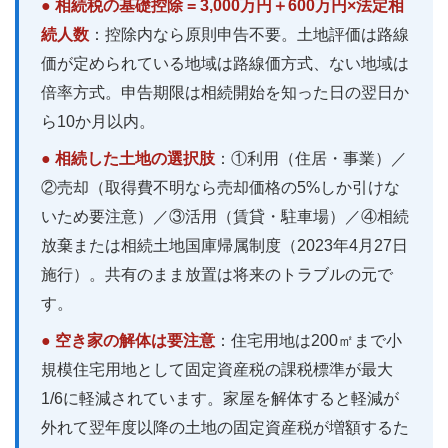
● 相続税の基礎控除 = 3,000万円＋600万円×法定相
続人数
：控除内なら原則申告不要。土地評価は路線
価が定められている地域は路線価方式、ない地域は
倍率方式。申告期限は相続開始を知った日の翌日か
ら10か月以内。
● 相続した土地の選択肢
：①利用（住居・事業）／
②売却（取得費不明なら売却価格の5%しか引けな
いため要注意）／③活用（賃貸・駐車場）／④相続
放棄または相続土地国庫帰属制度（2023年4月27日
施行）。共有のまま放置は将来のトラブルの元で
す。
● 空き家の解体は要注意
：住宅用地は200㎡まで小
規模住宅用地として固定資産税の課税標準が最大
1/6に軽減されています。家屋を解体すると軽減が
外れて翌年度以降の土地の固定資産税が増額するた