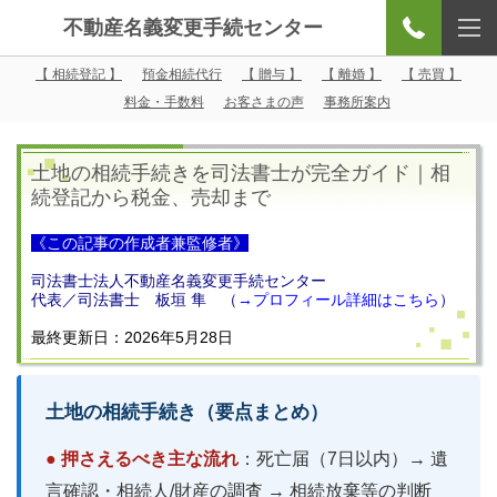
不動産名義変更手続センター
【 相続登記 】
預金相続代行
【 贈与 】
【 離婚 】
【 売買 】
料金・手数料
お客さまの声
事務所案内
土地の相続手続きを司法書士が完全ガイド｜相
続登記から税金、売却まで
《この記事の作成者兼監修者》
司法書士法人不動産名義変更手続センター
代表／司法書士 板垣 隼 （
→
プロフィール詳細はこちら
）
最終更新日：2026年5月28日
土地の相続手続き（要点まとめ）
● 押さえるべき主な流れ
：死亡届（7日以内）→ 遺
言確認・相続人/財産の調査 → 相続放棄等の判断