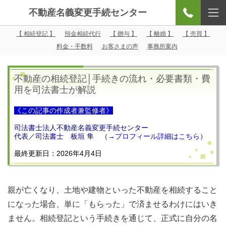
不動産名義変更手続センター
【 相続登記 】
預金相続代行
【 贈与 】
【 離婚 】
【 売買 】
料金・手数料
お客さまの声
事務所案内
不動産の相続登記│手続きの流れ・必要書類・費
用を司法書士が解説
《この記事の作成者兼監修者》
司法書士法人不動産名義変更手続センター
代表／司法書士 板垣 隼 （
→
プロフィール詳細はこちら
）
最終更新日：2026年4月4日
親が亡くなり、土地や建物といった不動産を相続すること
になった場合、単に「もらった」で済ませるわけにはいき
ません。相続登記という手続きを通じて、正式に自分の名