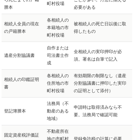
町村役場
謄本
必要がある
各相続人の
相続人全員の現在
被相続人の死亡日以後に取
本籍地の市
の戸籍謄本
得したもの
町村役場
自作または
全相続人の実印押印が必
遺産分割協議書
司法書士作
須。署名は自筆で記入
成
各相続人の
有効期限の制限なし（遺産
相続人の印鑑証明
住所地の市
分割協議書に押印した実印
書
町村役場
の証明として添付）
法務局（不
申請時は取得済みなら不
登記簿謄本
動産のある
要。法務局で確認可能
地域）
不動産所在
固定資産税評価証
地の市町村
登録免許税の計算に必要