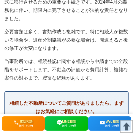
式に移行させるための重要な手続きです。2024年4月の義
務化に伴い、期限内に完了させることが法的な責任となり
ました。
必要書類は多く、書類作成も複雑です。特に相続人が複数
いる場合や、遺産分割協議が必要な場合は、間違えると後
の修正が大変になります。
当事務所では、相続登記に関する相談から申請までの全段
階をサポートします。不動産の評価から費用計算、複雑な
案件の対応まで、豊富な経験があります。
相続した不動産についてご質問がありましたら、まず
はお気軽にご相談ください。
電話相談
LINE相談
Web相談
無料相談で、あなたのケースに最適な方法をご提案し
無料・9-18時
無料・24時間
無料・24時間
ます。