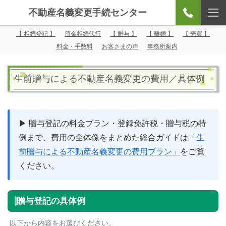
不動産名義変更手続センター
【 相続登記 】
預金相続代行
【 贈与 】
【 離婚 】
【 売買 】
料金・手数料
お客さまの声
事務所案内
生前贈与による不動産名義変更の費用／具体例
▶ 贈与登記の料金プラン・登録免許税・贈与税の特
例まで、費用の全体像をまとめた総合ガイドは
「生
前贈与による不動産名義変更の費用プラン」
をご覧
ください。
贈与登記の具体例
以下から内容をお選びください。