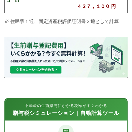
４２７，１００
円
※ 住民票１通、固定資産税評価証明書２通として計算
不動産の生前贈与にかかる税額がすぐわかる
贈与税シミュレーション｜自動計算ツール
¥0