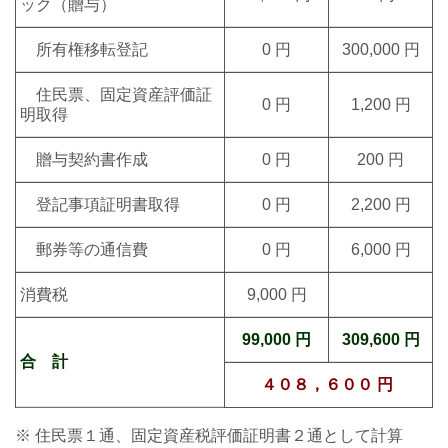
ック（贈与
）
所有権移転登記
0 円
300,000 円
住民票、固定資産評価証
0 円
1,200 円
明取得
贈与契約書作成
0 円
200 円
登記事項証明書取得
0 円
2,200 円
郵券等の通信費
0 円
6,000 円
消費税
9,000 円
99,000 円
309,600 円
合 計
４０８，６００
円
※ 住民票１通、固定資産税評価証明書２通として計算