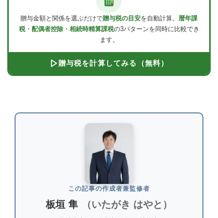
贈与金額と関係を選ぶだけで
贈与税の目安
を自動計算。
暦年課
税
・
配偶者控除
・
相続時精算課税
の3パターンを同時に比較でき
ます。
贈与税を計算してみる（無料）
この記事の作成者兼監修者
板垣 隼
（いたがき はやと）