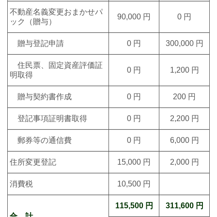
不動産名義変更おまかせパ
90,000 円
0 円
ック（贈与
）
贈与登記申請
0 円
300,000 円
住民票、固定資産評価証
0 円
1,200 円
明取得
贈与契約書作成
0 円
200 円
登記事項証明書取得
0 円
2,200 円
郵券等の通信費
0 円
6,000 円
住所変更登記
15,00
0 円
2,000 円
消費税
10,500 円
115,500 円
311,600 円
合 計