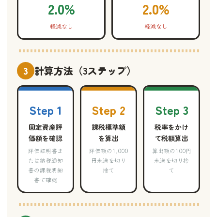
2.0%
2.0%
軽減なし
軽減なし
3
計算方法（3ステップ）
Step 1
Step 2
Step 3
固定資産評
課税標準額
税率をかけ
価額を確認
を算出
て税額算出
評価証明書ま
評価額の1,000
算出額の100円
たは納税通知
円未満を切り
未満を切り捨
書の課税明細
捨て
て
書で確認