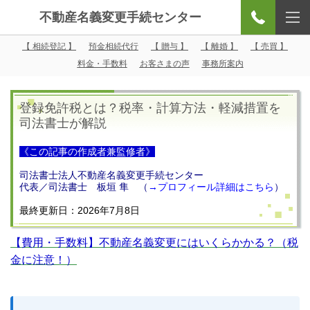
不動産名義変更手続センター
【 相続登記 】
預金相続代行
【 贈与 】
【 離婚 】
【 売買 】
料金・手数料
お客さまの声
事務所案内
登録免許税とは？税率・計算方法・軽減措置を
司法書士が解説
《この記事の作成者兼監修者》
司法書士法人不動産名義変更手続センター
代表／司法書士 板垣 隼 （
→
プロフィール詳細はこちら
）
最終更新日：2026年7月8日
【費用・手数料】不動産名義変更にはいくらかかる？（税
金に注意！）