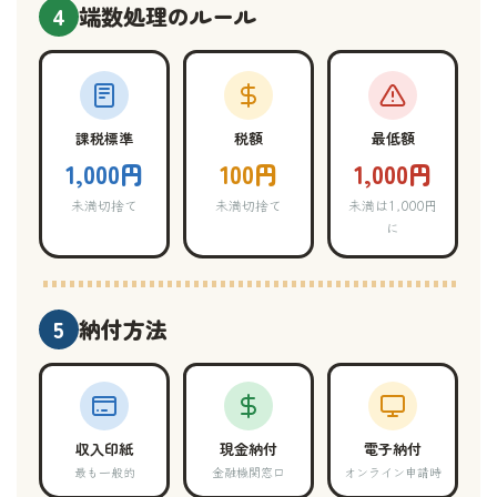
4
端数処理のルール
課税標準
税額
最低額
1,000円
100円
1,000円
未満切捨て
未満切捨て
未満は1,000円
に
5
納付方法
収入印紙
現金納付
電子納付
最も一般的
金融機関窓口
オンライン申請時