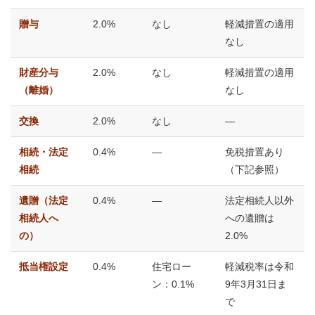
贈与
2.0%
なし
軽減措置の適用
なし
財産分与
2.0%
なし
軽減措置の適用
（離婚）
なし
交換
2.0%
なし
—
相続・法定
0.4%
—
免税措置あり
相続
（下記参照）
遺贈（法定
0.4%
—
法定相続人以外
相続人へ
への遺贈は
の）
2.0%
抵当権設定
0.4%
住宅ロー
軽減税率は令和
ン：0.1%
9年3月31日ま
で