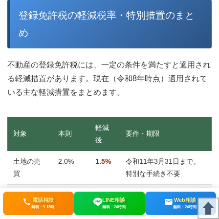
登録免許税の軽減税率・特別措置のまと
め
不動産の登録免許税には、一定の条件を満たすと適用され
る軽減措置があります。現在（令和8年時点）適用されて
いる主な軽減措置をまとめます。
軽減
対象
本則
要件・期限
後
土地の売
2.0%
1.5%
令和11年3月31日まで。
買
特別な手続き不要
住宅用建
2.0%
0.3%
住宅用家屋証明書の添付
電話相談
LINE相談
Web相談
物の売買
が必要。個人の自己居住
無料・9-18時
無料・24時間
無料・24時間