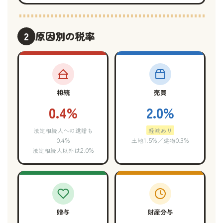
2
原因別の税率
相続
売買
0.4%
2.0%
法定相続人への遺贈も
軽減あり
0.4%
土地1.5%／建物0.3%
法定相続人以外は2.0%
贈与
財産分与