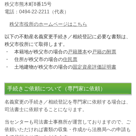
秩父市熊木町8番15号
電話：0494-22-2211（代表）
秩父市役所のホームページはこちら
以下の不動産名義変更手続き／相続登記に必要な書類は、
秩父市役所にて取得します。
・ 本籍地が
秩父市
の場合の
戸籍謄本
や
戸籍の附票
・ 住所が
秩父市
の場合の
住民票
・ 土地建物が秩父市の場合の
固定資産評価証明書
手続きご依頼について（専門家に依頼）
名義変更の手続き／相続登記を専門家に依頼する場合は、
司法書士に依頼することになります。
当センターも司法書士事務所が運営しておりますので、ご
依頼いただければ書類の収集・作成から法務局への申請も