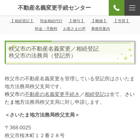
不動産名義変更手続センター
【 相続登記 】
預金相続代行
【 贈与 】
【 離婚 】
【 売買 】
料金・手数料
お客さまの声
事務所案内
秩父市の不動産名義変更／相続登記
秩父市の法務局（登記所）
秩父市の不動産名義変更を管理している登記所はさいたま
地方法務局秩父支局です。
秩父市
の
不動産の名義変更手続き
／
相続登記
は全て、
さい
たま地方
法務局秩父支局に対し申請します。
＜さいたま地方法務局秩父支局＞
〒368-0025
秩父市桜木町１２番２８号