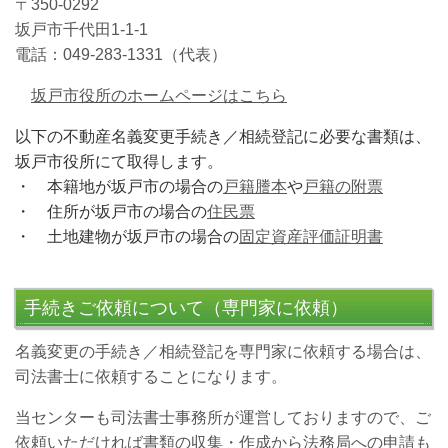
〒350-0292
坂戸市千代田1-1-1
電話：049-283-1331（代表）
坂戸市役所のホームページはこちら
以下の不動産名義変更手続き／相続登記に必要な書類は、
坂戸市役所にて取得します。
・ 本籍地が
坂戸市
の場合の
戸籍謄本
や
戸籍の附票
・ 住所が
坂戸市
の場合の
住民票
・ 土地建物が坂戸市の場合の
固定資産評価証明書
手続きご依頼について（専門家に依頼）
名義変更の手続き／相続登記を専門家に依頼する場合は、
司法書士に依頼することになります。
当センターも司法書士事務所が運営しておりますので、ご
依頼いただければ書類の収集・作成から法務局への申請も