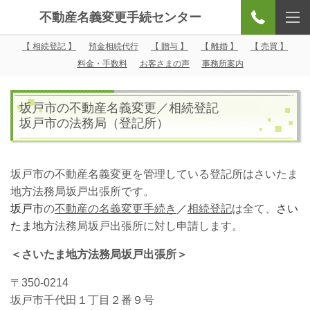
不動産名義変更手続センター
【 相続登記 】
預金相続代行
【 贈与 】
【 離婚 】
【 売買 】
料金・手数料
お客さまの声
事務所案内
坂戸市の不動産名義変更／相続登記
坂戸市の法務局（登記所）
坂戸市の不動産名義変更を管理している登記所はさいたま
地方法務局坂戸出張所です。
坂戸市
の
不動産の名義変更手続き
／
相続登記
は全て、
さい
たま地方
法務局坂戸出張所に対し申請します。
＜さいたま地方法務局坂戸出張所＞
〒350-0214
坂戸市千代田１丁目２番９号