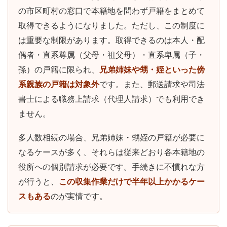
の市区町村の窓口で本籍地を問わず戸籍をまとめて
取得できるようになりました。ただし、この制度に
は重要な制限があります。取得できるのは本人・配
偶者・直系尊属（父母・祖父母）・直系卑属（子・
孫）の戸籍に限られ、
兄弟姉妹や甥・姪といった傍
系親族の戸籍は対象外
です。また、郵送請求や司法
書士による職務上請求（代理人請求）でも利用でき
ません。
多人数相続の場合、兄弟姉妹・甥姪の戸籍が必要に
なるケースが多く、それらは従来どおり各本籍地の
役所への個別請求が必要です。手続きに不慣れな方
が行うと、
この収集作業だけで半年以上かかるケー
スもある
のが実情です。