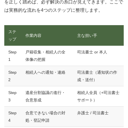
を正しく踏めば、必ず解決の糸口が見えてきます。ここで
は実務的な流れを4つのステップに整理します。
ステ
作業内容
主な担い手
ップ
Step
戸籍収集・相続人の全
司法書士 or 本人
1
体像の把握
Step
相続人への通知・連絡
司法書士（通知状の作
2
成・送付）
Step
遺産分割協議の進行・
相続人全員（+司法書士
3
合意形成
サポート）
Step
合意できない場合の対
弁護士 / 司法書士
4
処・登記申請