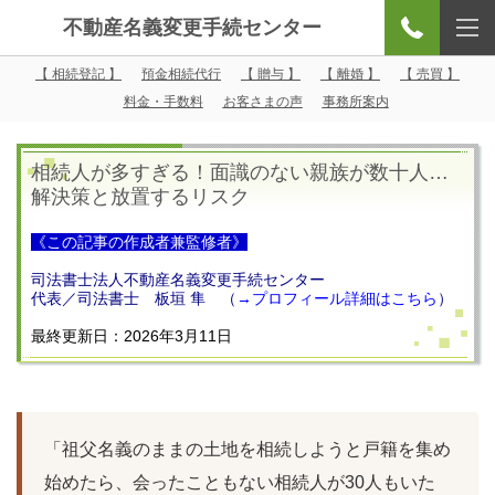
不動産名義変更手続センター
【 相続登記 】
預金相続代行
【 贈与 】
【 離婚 】
【 売買 】
料金・手数料
お客さまの声
事務所案内
相続人が多すぎる！面識のない親族が数十人…
解決策と放置するリスク
《この記事の作成者兼監修者》
司法書士法人不動産名義変更手続センター
代表／司法書士 板垣 隼 （
→
プロフィール詳細はこちら
）
最終更新日：2026年3月11日
「祖父名義のままの土地を相続しようと戸籍を集め
始めたら、会ったこともない相続人が30人もいた