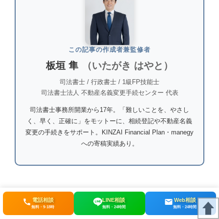
この記事の作成者兼監修者
板垣 隼
（いたがき はやと）
司法書士 / 行政書士 / 1級FP技能士
司法書士法人 不動産名義変更手続センター 代表
司法書士事務所開業から17年。「難しいことを、やさし
く、早く、正確に」をモットーに、相続登記や不動産名義
変更の手続きをサポート。KINZAI Financial Plan・manegy
への寄稿実績あり。
電話相談
LINE相談
Web相談
無料・9-18時
無料・24時間
無料・24時間