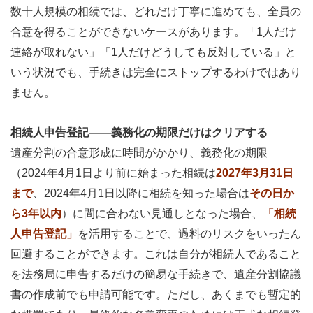
数十人規模の相続では、どれだけ丁寧に進めても、全員の
合意を得ることができないケースがあります。「1人だけ
連絡が取れない」「1人だけどうしても反対している」と
いう状況でも、手続きは完全にストップするわけではあり
ません。
相続人申告登記——義務化の期限だけはクリアする
遺産分割の合意形成に時間がかかり、義務化の期限
（2024年4月1日より前に始まった相続は
2027年3月31日
まで
、2024年4月1日以降に相続を知った場合は
その日か
ら3年以内
）に間に合わない見通しとなった場合、
「相続
人申告登記」
を活用することで、過料のリスクをいったん
回避することができます。これは自分が相続人であること
を法務局に申告するだけの簡易な手続きで、遺産分割協議
書の作成前でも申請可能です。ただし、あくまでも暫定的