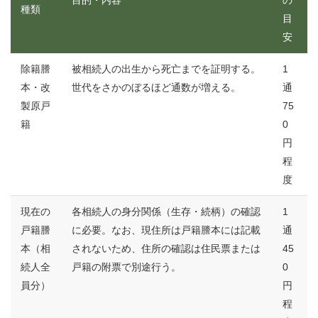
目的・内容
の
種類
目
安
除籍謄
被相続人の出生から死亡までを証明する。
1
本・改
世代をさかのぼるほど通数が増える。
通
製原戸
75
籍
0
円
程
度
現在の
各相続人の身分関係（生存・続柄）の確認
1
戸籍謄
に必要。なお、現住所は戸籍謄本には記載
通
本（相
されないため、住所の確認は住民票または
45
続人全
戸籍の附票で別途行う。
0
員分）
円
程