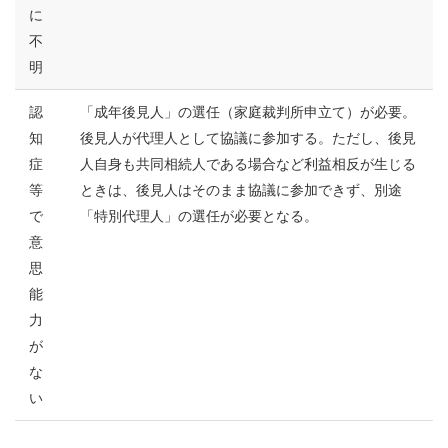
に
不
明
認
「成年後見人」の選任（家庭裁判所申立て）が必要。
知
後見人が代理人として協議に参加する。ただし、後見
症
人自身も共同相続人である場合など利益相反が生じる
等
ときは、後見人はそのまま協議に参加できず、別途
で
「特別代理人」の選任が必要となる。
意
思
能
力
が
な
い