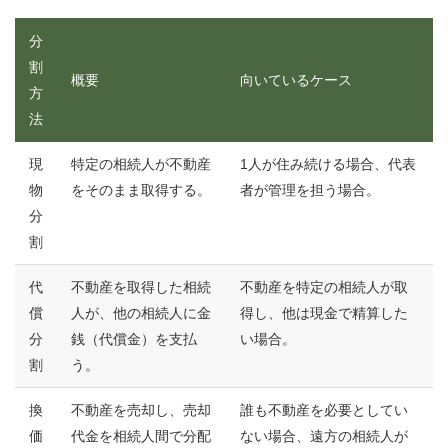
分
割
概要
向いているケース
方
法
現
特定の相続人が不動産
1人が住み続ける場合、代表
物
をそのまま取得する。
者が管理を担う場合。
分
割
代
不動産を取得した相続
不動産を特定の相続人が取
償
人が、他の相続人に金
得し、他は現金で精算した
分
銭（代償金）を支払
い場合。
割
う。
換
不動産を売却し、売却
誰も不動産を必要としてい
価
代金を相続人間で分配
ない場合、遠方の相続人が