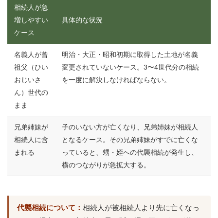
相続人が急
増しやすい
具体的な状況
ケース
名義人が曾
明治・大正・昭和初期に取得した土地が名義
祖父（ひい
変更されていないケース。3〜4世代分の相続
おじいさ
を一度に解決しなければならない。
ん）世代の
まま
兄弟姉妹が
子のいない方が亡くなり、兄弟姉妹が相続人
相続人に含
となるケース。その兄弟姉妹がすでに亡くな
まれる
っていると、甥・姪への代襲相続が発生し、
横のつながりが急拡大する。
代襲相続について：
相続人が被相続人より先に亡くなっ