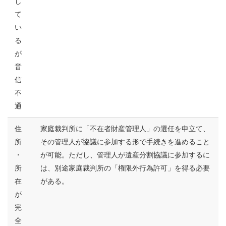
し
て
い
る
が
音
信
不
通
住
家庭裁判所に「不在者財産管理人」の選任を申立て、
所
その管理人が協議に参加する形で手続きを進めること
・
が可能。ただし、管理人が遺産分割協議に参加するに
所
は、別途家庭裁判所の「権限外行為許可」を得る必要
在
がある。
が
完
全