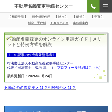
不動産名義変更手続センター
【 相続登記 】
預金相続代行
【 贈与 】
【 離婚 】
【 売買 】
料金・手数料
お客さまの声
事務所案内
不動産名義変更のオンライン申請ガイド｜メリ
ットと特例方式を解説
《この記事の作成者兼監修者》
司法書士法人不動産名義変更手続センター
代表／司法書士 板垣 隼 （
→
プロフィール詳細はこちら
）
最終更新日：2026年3月24日
不動産の名義変更とは？相続登記とは？