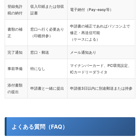
登録免許
収入印紙または領収
電子納付（Pay-easy等）
税の納付
証書
申請書の補正であればパソコン上で
書類の補
窓口へ行く必要あり
修正・再送信可能
正
（印鑑持参）
（ケースによる）
完了通知
窓口・郵送
メール通知あり
マイナンバーカード、PC環境設定、
事前準備
特になし
ICカードリーダライタ
添付書類
申請書と一緒に提出
申請後3日以内に別途郵送または持参
の提出
よくある質問（FAQ）